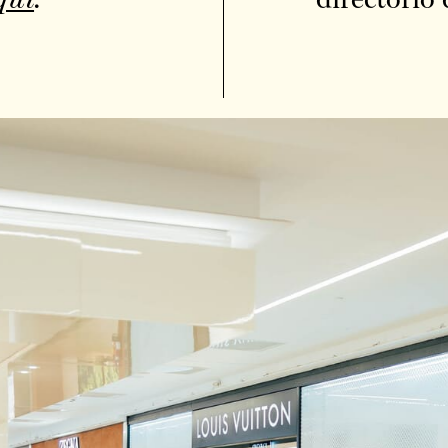
quí
.
directorio