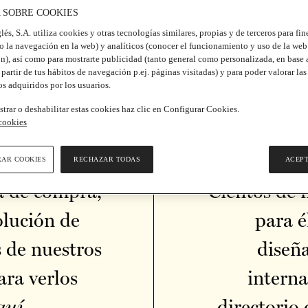
Avenida Diagonal, 617-619. Barcelona / +34 933 667 100
A SOBRE COOKIES
lés, S.A. utiliza cookies y otras tecnologías similares, propias y de terceros para fi
o la navegación en la web) y analíticos (conocer el funcionamiento y uso de la web
n), así como para mostrarte publicidad (tanto general como personalizada, en base a
partir de tus hábitos de navegación p.ej. páginas visitadas) y para poder valorar la
os adquiridos por los usuarios.
strar o deshabilitar estas cookies haz clic en Configurar Cookies.
 cookies
RAR COOKIES
RECHAZAR TODAS
ACEP
a de compra,
Cientos de f
olución de
para é
 de nuestros
diseñ
ara verlos
interna