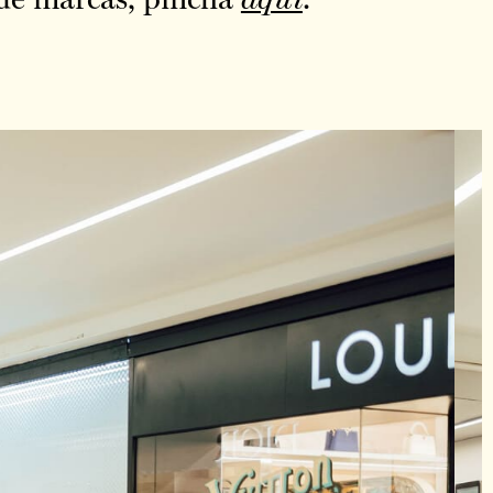
 de marcas, pincha
aquí
.