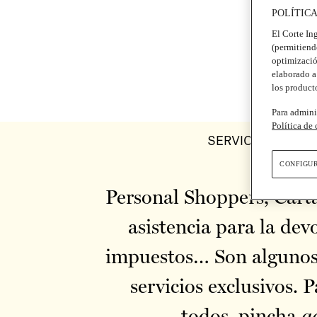
POLÍTIC
El Corte Ing
(permitiend
optimizació
elaborado a 
los product
Para admini
Política de
SERVICIOS
CONFIGU
Personal Shoppers, Cart
asistencia para la dev
impuestos… Son algunos
servicios exclusivos. P